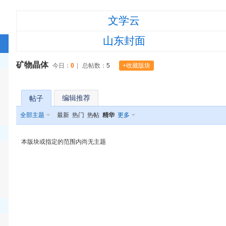
›
›
文学云
山东封面
矿物晶体
今日：
0
|
总帖数：
5
+收藏版块
山
编辑推荐
帖子
全部主题
最新
热门
热帖
精华
更多
东
本版块或指定的范围内尚无主题
旅
】
游