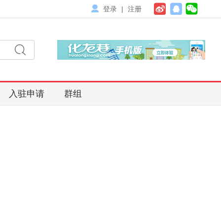
登录
|
注册
入驻申请
群组
搜
索