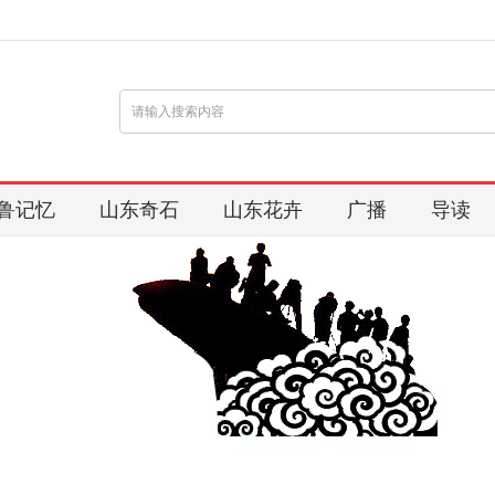
鲁记忆
山东奇石
山东花卉
广播
导读