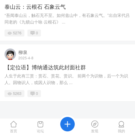
泰山云：云根石 石象云气
“吾闻泰山云，触石无不至。如何兹山中，有石象云气。”出自宋代吕
同老的《九锁山十咏·云根石》 ...
5276
0
柳泉
2025-4-8
【定位语】博纳通达筑此封面社群
人生于此有三赏：赏石、赏花、赏识。 前两个为识物，后一个为识
人。因物识人，或因人识物，那么 ...
5263
0
首页
论坛
发现
我的