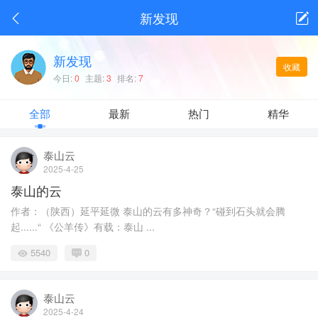
新发现
新发现
收藏
今日:
0
主题:
3
排名:
7
全部
最新
热门
精华
泰山云
2025-4-25
泰山的云
作者：（陕西）延平延微 泰山的云有多神奇？“碰到石头就会腾
起......“ 《公羊传》有载：泰山 ...
5540
0
泰山云
2025-4-24