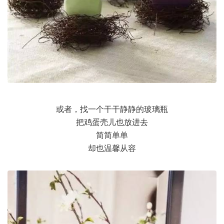
或者，找一个干干静静的玻璃瓶
把鸡蛋壳儿也放进去
简简单单
却也温馨从容