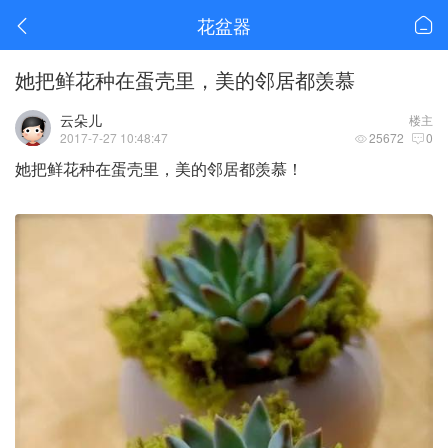
花盆器
她把鲜花种在蛋壳里，美的邻居都羡慕
云朵儿
楼主
2017-7-27 10:48:47
25672
0
她
把鲜花种在蛋壳里，美的邻居都羡慕！