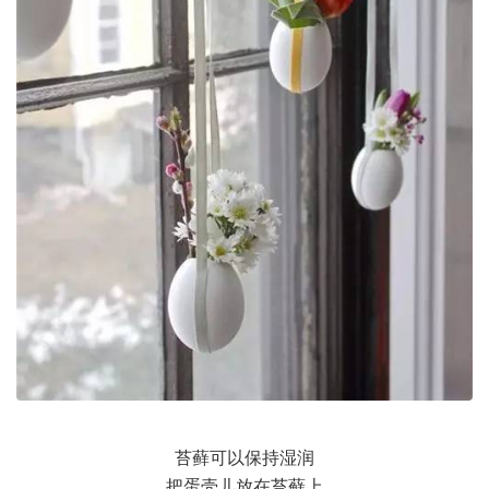
苔藓可以保持湿润
把蛋壳儿放在苔藓上