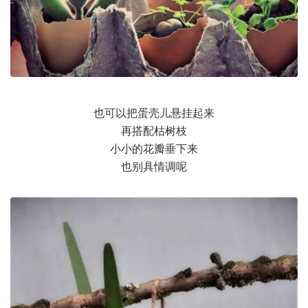
也可以把蛋壳儿悬挂起来
再搭配枯树枝
小小的花瓣垂下来
也别具情调呢