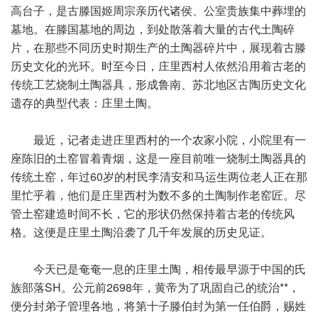
高台子，是古滕国姬周宗亲历代诸侯、公室贵族集中葬埋的
墓地。在滕国墓地的周边，到处散落着大量的古代土陶碎
片，在那些不同历史时期生产的土陶器碎片中，展现着古滕
历史文化的光环。时至今日，庄里西村人依然沿用着古老的
传统工艺烧制土陶器具，形成鲁南、苏北地区古陶历史文化
遗存的典型代表：庄里土陶。
最近，记者走进庄里西村的一个农家小院，小院里有一
座陈旧的土窑冒着青烟，这是一座目前唯一烧制土陶器具的
传统土窑，年过60岁的村民李清安和马运生两位老人正在那
里忙乎着，他们是庄里西村为数不多的土陶制作老窑匠。尽
管土窑建造时间不长，它的形状仍然保持着古老的传统风
格。这便是庄里土陶沿袭了几千年发展的历史见证。
今天已是奄奄一息的庄里土陶，相传最早源于中国的氏
族部落SH。公元前2698年，黄帝为了巩固自己的统治**，
便分封弟子管理各地，将第十子滕伯封为第一任伯爵，赐姓