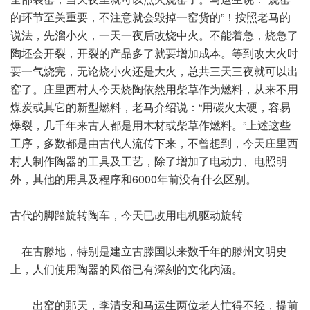
的环节至关重要，不注意就会毁掉一窑货的”！按照老马的
说法，先溜小火，一天一夜后改烧中火。不能着急，烧急了
陶坯会开裂，开裂的产品多了就要增加成本。等到改大火时
要一气烧完，无论烧小火还是大火，总共三天三夜就可以出
窑了。庄里西村人今天烧陶依然用柴草作为燃料，从来不用
煤炭或其它的新型燃料，老马介绍说：“用碳火太硬，容易
爆裂，几千年来古人都是用木材或柴草作燃料。”上述这些
工序，多数都是由古代人流传下来，不曾想到，今天庄里西
村人制作陶器的工具及工艺，除了增加了电动力、电照明
外，其他的用具及程序和6000年前没有什么区别。
古代的脚踏旋转陶车，今天已改用电机驱动旋转
在古滕地，特别是建立古滕国以来数千年的滕州文明史
上，人们使用陶器的风俗已有深刻的文化内涵。
出窑的那天，李清安和马运生两位老人忙得不轻，提前