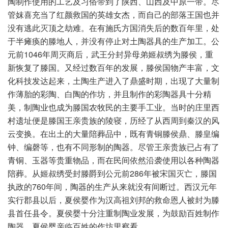
陶制作使用的工艺及习俗带到了陕西、山西及中原一带。尽
管妺喜充当了红颜救国的英雄女杰，而自己的部落王国也并
没有逃此灭顶之劫难。在有施氏方国消失后的数百年里，处
于半瘫痪的滕地人，并没有停止对土陶器具的生产加工。公
元前1046年周灭商后，武王分封异母弟姬叔绣为滕侯，重
新恢复了滕国。又经过数百年的发展，滕侯国物产丰富，文
化科技发达起来，土陶生产进入了鼎盛时期，出现了大量制
作薄胎的彩陶、白陶的作坊，并且制作的彩陶器具十分精
美，制陶业也成为滕国农牧民的主要手工业。当时的庄里西
村遗址便是滕国王亲贵族的陵寝，历经了从西周到秦汉的风
云变换。在出土的大量陪葬品中，既有青铜滕侯鼎、滕皇编
钟、编磬等，也有不同形制的陶器。尽管王亲贵族已占有了
青铜、玉器等贵重物品，而在民间依然沿袭使用以各种陶器
陪葬。从姬叔绣受封滕爵到公元前286年被宋国灭亡，滕国
执政的760年间，陶器的生产从来就没有间断过。西汉元年
实行郡县以后，夏侯婴作为汉高祖刘邦的救命恩人被封为滕
县首任县令。夏侯婴十分注重制陶业发展，为鼓励百姓制作
陶器，夏侯婴亲临百姓的作坊里察看。