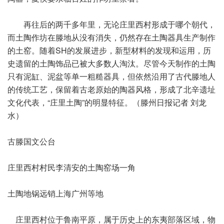
再往后的两千多年里，无论庄里西村形成于哪个朝代，
而土陶作坊在滕地从没有消失，仍然存在土陶器具生产制作
的土窑。随着SH的发展进步，新型材料的发现和运用，历
史遗留的土陶饰品已被大多数人淘汰。尽管今天制作的土陶
只有泥缸、泥盆等单一粗糙器具，但依然沿用了古代滕地人
的传统工艺，保留着古老原始的陶器风格，形成了北辛遗址
文化代表，“庄里土陶”的明显特征。（滕州日报记者 刘龙
水）
古滕国文公台
庄里西村村民李清安的土陶窑场一角
土陶地锅远销上海广州等地
庄里西村位于鲁南平原，属于历史上的东夷部落区域，物