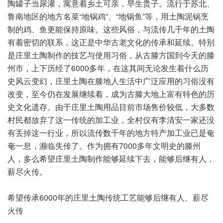
陶罐子当尿灌，寓意着乡土可亲，早生贵子。流行于苏北、
鲁南地区的地方名菜“地锅鸡”、“地锅鱼”等，用土陶泥锅烹
制的鸡、鱼更能保持原味。这些风俗，与流传几千年的土陶
有着密切的联系，这正是中华古老文化的传承和延续。特别
是庄里土陶制作的技艺与使用习俗，从古滕方国到今天的滕
州市，上下历经了6000多年，在这其间无论发生着什么历
史风云变幻，庄里土陶在滕地人生活中广泛应用的习俗没有
改变，至今仍在发展继续着，成为古滕大地上富有特色的历
史文化遗存。由于庄里土陶用品目前市场售价较低，大多数
村民都放弃了这一传统的加工业，全村仅有李清安一家还没
有丢掉这一行业，所以流传数千年的地方特产加工业已是奄
奄一息，濒临失传了。作为拥有7000多年文明史的滕州
人，多么希望庄里土陶制作能够延续下去，能够后继有人，
薪尽火传。
希望传承6000年的庄里土陶传统工艺能够后继有人、薪尽
火传