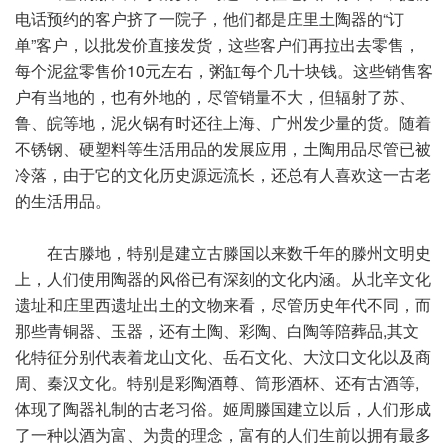
电话预约的客户挤了一院子，他们都是庄里土陶器的“订
单”客户，以批发价直接发货，这些客户们再拉出去零售，
每个泥盆零售价10元左右，粥缸每个几十块钱。这些销售客
户有当地的，也有外地的，尽管销量不大，但辐射了苏、
鲁、皖等地，泥火锅有时还往上海、广州发少量的货。随着
不锈钢、硬塑料等生活用品的发展应用，土陶用品尽管已被
冷落，由于它的文化历史源远流长，还总有人喜欢这一古老
的生活用品。
在古滕地，特别是建立古滕国以来数千年的滕州文明史
上，人们使用陶器的风俗已有深刻的文化内涵。从北辛文化
遗址和庄里西遗址出土的文物来看，尽管历史年代不同，而
那些青铜器、玉器，还有土陶、彩陶、白陶等陪葬品,其文
化特征分别代表着龙山文化、岳石文化、大汶口文化以及商
周、秦汉文化。特别是彩陶酒尊、筒形酒杯、还有古酒等,
体现了陶器礼制的古老习俗。姬周滕国建立以后，人们形成
了一种以酒为富、为贵的理念，富有的人们生前以拥有最多