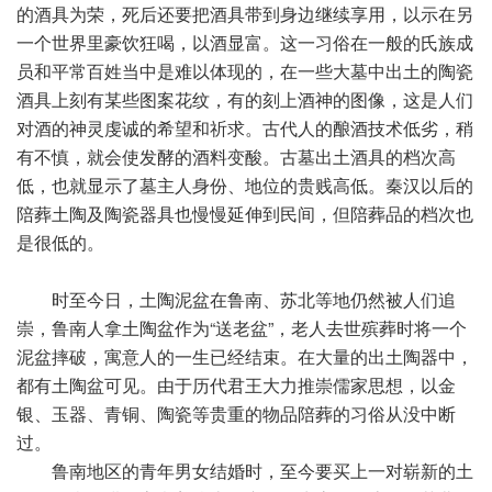
的酒具为荣，死后还要把酒具带到身边继续享用，以示在另
一个世界里豪饮狂喝，以酒显富。这一习俗在一般的氏族成
员和平常百姓当中是难以体现的，在一些大墓中出土的陶瓷
酒具上刻有某些图案花纹，有的刻上酒神的图像，这是人们
对酒的神灵虔诚的希望和祈求。古代人的酿酒技术低劣，稍
有不慎，就会使发酵的酒料变酸。古墓出土酒具的档次高
低，也就显示了墓主人身份、地位的贵贱高低。秦汉以后的
陪葬土陶及陶瓷器具也慢慢延伸到民间，但陪葬品的档次也
是很低的。
时至今日，土陶泥盆在鲁南、苏北等地仍然被人们追
崇，鲁南人拿土陶盆作为“送老盆”，老人去世殡葬时将一个
泥盆摔破，寓意人的一生已经结束。在大量的出土陶器中，
都有土陶盆可见。由于历代君王大力推崇儒家思想，以金
银、玉器、青铜、陶瓷等贵重的物品陪葬的习俗从没中断
过。
鲁南地区的青年男女
结婚
时，至今要买上一对崭新的土