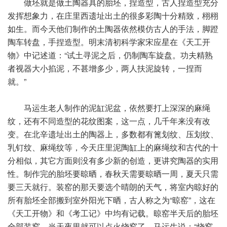
做坯就是做土陶器具的胎坯，捏造型，古人捏造型充分
发挥想象力，在庄里西遗址出土的很多彩陶十分精致，栩栩
如生。而今天他们制作的土陶器依然模仿古人的手法，脚蹬
陶车转盘，手捏造型。明末清初科学家宋应星在《天工开
物》中记述道：“试土寻泥之后，仍制陶车旋盘。功夫精熟
者视器大小掐泥，不甚增多少，两人扶泥旋转，一捏而
就。”
马运生老人制作的泥缸泥盆，依然要打上深深的麻绳
纹，还有不同造型的花纹图案，这一点，几千年来没有改
变。在北辛遗址出土的陶器上，多数都有篦划纹、压划纹、
乳钉纹、麻绳纹等，今天庄里泥陶缸上的麻绳纹和古代的十
分相似，其它方面则没有多少新的创造，更讲究陶器的实用
性。制作完的胎坯要晾晒，春秋天需要晾晒一周，夏天只需
要三天就行。装窑的那天要选个晴朗的天气，将室内晾好的
所有胎坯全部搬到室外阳光下晒，古人称之为“晾窑”，这在
《天工开物》和《考工记》中均有记载。晾窑半天后的胎坯
全部装窑，当天夜里就可以点火烧窑了。马运生说：“烧窑