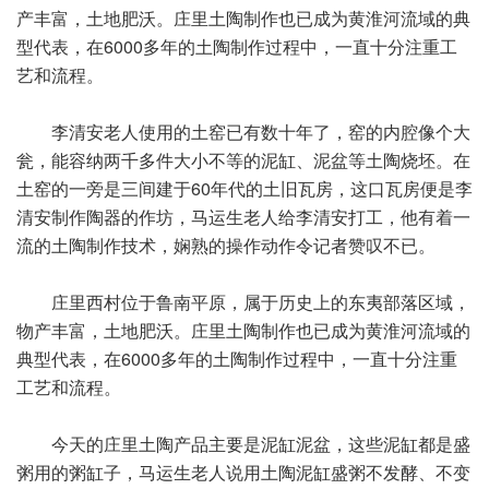
产丰富，土地肥沃。庄里土陶制作也已成为黄淮河流域的典
型代表，在6000多年的土陶制作过程中，一直十分注重工
艺和流程。
李清安老人使用的土窑已有数十年了，窑的内腔像个大
瓮，能容纳两千多件大小不等的泥缸、泥盆等土陶烧坯。在
土窑的一旁是三间建于60年代的土旧瓦房，这口瓦房便是李
清安制作陶器的作坊，马运生老人给李清安打工，他有着一
流的土陶制作技术，娴熟的操作动作令记者赞叹不已。
庄里西村位于鲁南平原，属于历史上的东夷部落区域，
物产丰富，土地肥沃。庄里土陶制作也已成为黄淮河流域的
典型代表，在6000多年的土陶制作过程中，一直十分注重
工艺和流程。
今天的庄里土陶产品主要是泥缸泥盆，这些泥缸都是盛
粥用的粥缸子，马运生老人说用土陶泥缸盛粥不发酵、不变