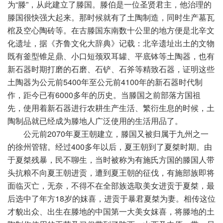
为“滕”，从此建立了滕国。滕伯是一位圣贤君主，他治理的
滕国很快强大起来。那时候就有了土陶制造，同时生产墓瓦
棺及空心陶砖等。在古滕国东南数十公里的地方便是北辛文
化遗址，据《齐鲁文化大辞典》记载：北辛遗址出土的文物
既有釜型锥足鼎、小口短颈双耳罐、平底钵等土陶器，也有
新石器时期打磨的石磨、石铲、石斧等精致石器，证明这些
土陶器为公元前5400年至公元前4100年的新石器时代制
作，距今已有6000多年的历史。当滕国之前部落方国祖
先，使用着新石器进行农耕生产生活、繁衍生息的时候，土
陶制品就已经成为滕地人广泛使用的生活用品了。
公元前2070年夏王朝建立，滕国又被归属于九州之一
的徐州管辖。经过400多年以后，夏王朝到了夏桀时期。由
于夏桀残暴，民不聊生，当时被称为有施氏方国的滕国人带
头抗粮不向夏王朝进贡，遭到夏王朝的征伐，有施部族即将
面临灭亡，无奈，不得不在全部族选取美女进贡于夏桀，最
后选中了年方18岁的妺喜，进贡于暴君夏桀为妻。相传这位
才貌出众、出生在滕地的中国第一大美女妺喜，将滕地的土