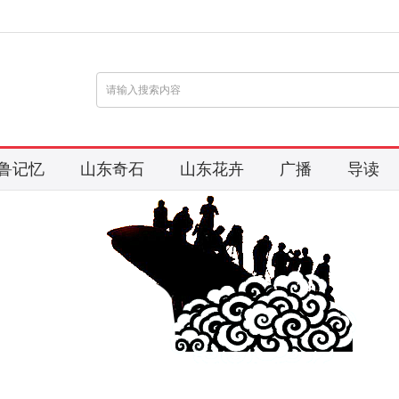
鲁记忆
山东奇石
山东花卉
广播
导读