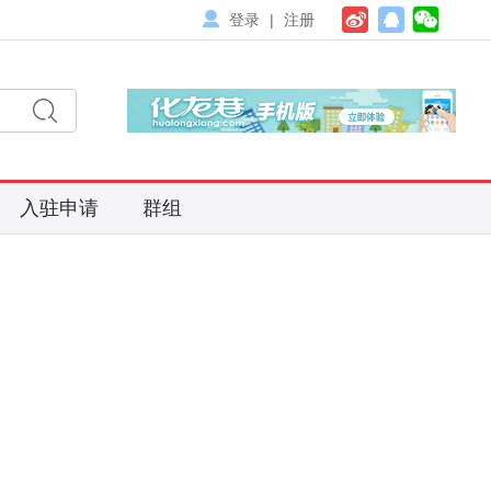
登录
|
注册
入驻申请
群组
搜
索