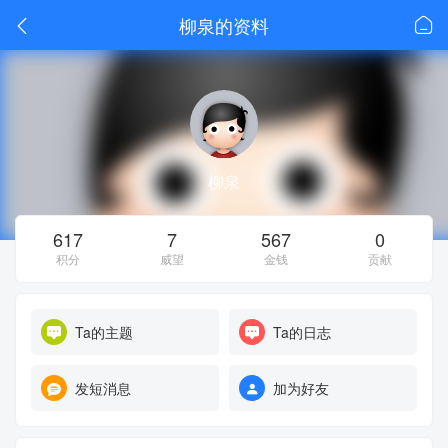
柳泉的资料
柳泉
617
7
567
0
积分
威望
金钱
贡献
Ta的主题
Ta的日志
发短消息
加为好友