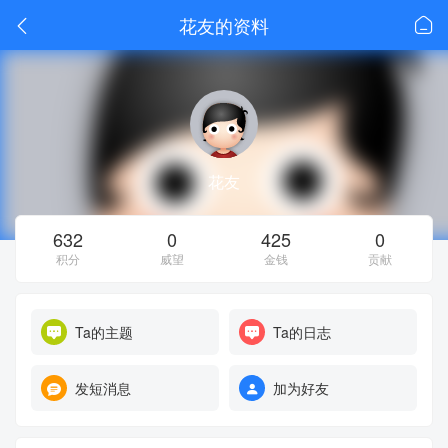
花友的资料
花友
632
0
425
0
积分
威望
金钱
贡献
Ta的主题
Ta的日志
发短消息
加为好友