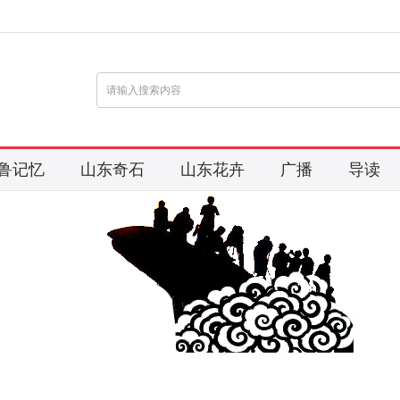
鲁记忆
山东奇石
山东花卉
广播
导读