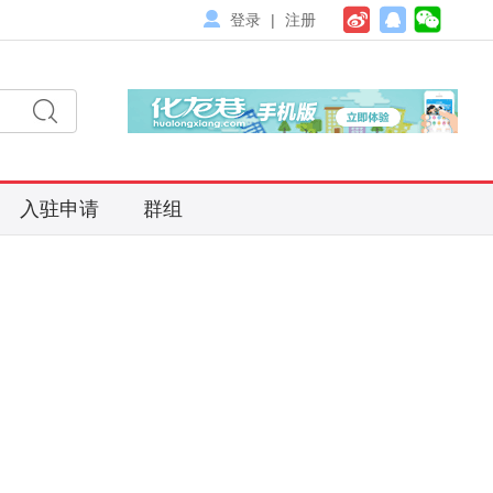
登录
|
注册
入驻申请
群组
搜
索