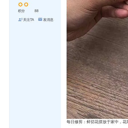
积分
88
关注TA
发消息
论
坛
每日修剪：鲜切花摆放于家中，花