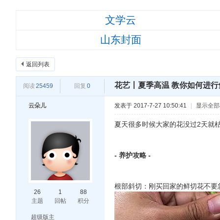
›
›
›
文学云
山东封面
返回列表
山
花艺丨夏季高温 教你如何进行
阅读
25459
回复
0
云朵儿
发表于 2017-7-27 10:50:41
|
显示全部
东
夏天很多时候大家的花没过2天就
- 养护攻略 -
旅
根部斜切：刚买回家的鲜切花不要
26
1
88
主题
回帖
积分
游
超级版主