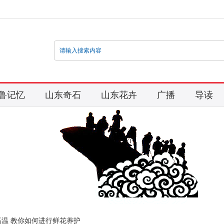
鲁记忆
山东奇石
山东花卉
广播
导读
温 教你如何进行鲜花养护