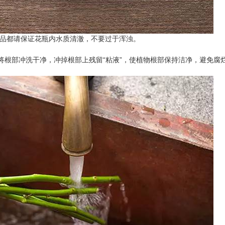
产品都请保证花瓶内水质清澈，不要过于浑浊。
将根部冲洗干净，冲掉根部上残留“粘液”，使植物根部保持洁净，避免腐