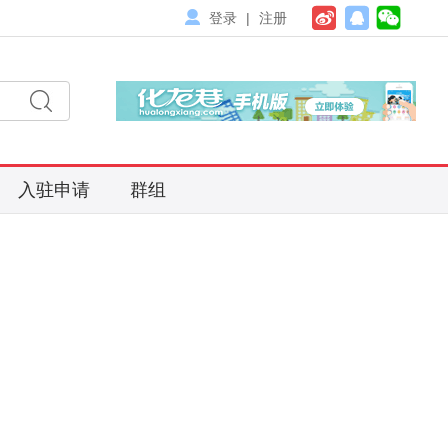
登录
|
注册
入驻申请
群组
搜
索