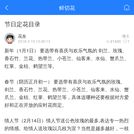
鲜切花
节日定花目录
花友
楼主
2018-3-10 13:46:13
21430
1
新年（1月1日） 要选带有喜庆与欢乐气氛的 剑兰、玫瑰、
香石竹、兰花、热带兰、小苍兰、仙客来、水仙、蟹爪兰、
红掌、金桔、鹤望兰等。
春节（阴历正月初一） 要选带有喜庆与欢乐气氛的玫瑰、
剑兰、香石竹、兰花、热带兰、小苍兰、仙客来、水仙、蟹
爪兰、金桔、红掌、鹤望兰等，具体送哪种还要根据对方爱
好和正在开放的应时花而定。
情人节（2月14日）情人节送公色玫瑰的最多,表达专一热烈
的情感。给情人送玫瑰以几枝为宜？当然是越多越好，一枝